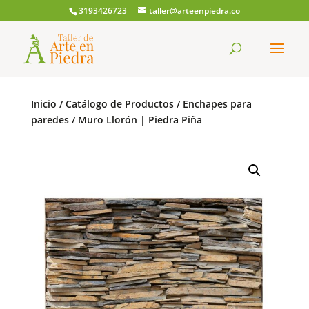
3193426723
taller@arteenpiedra.co
Búsqueda
de
productos
Inicio
/
Catálogo de Productos
/
Enchapes para
paredes
/
Muro Llorón | Piedra Piña