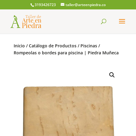
3193426723
taller@arteenpiedra.co
Búsqueda
de
productos
Inicio
/
Catálogo de Productos
/
Piscinas
/
Rompeolas o bordes para piscina | Piedra Muñeca