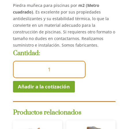
Piedra muñeca para piscinas por
m2 (Metro
cuadrado)
. Es excelente por sus propiedades
antideslizantes y su estabilidad térmica, lo que la
convierte en un material adecuado para la
construcción de piscinas. Si requieres otro formato o
tamaño no dudes en contactarnos. Realizamos
suministro e instalación. Somos fabricantes.
Cantidad:
Rompeolas o
bordes para
piscina
|
Añadir a la cotización
Piedra
Muñeca
cantidad
Productos relacionados