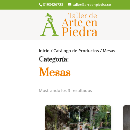
3193426723
taller@arteenpiedra.co
Inicio
/
Catálogo de Productos
/
Mesas
Categoría:
Mesas
Ordenado
Mostrando los 3 resultados
por
los
últimos