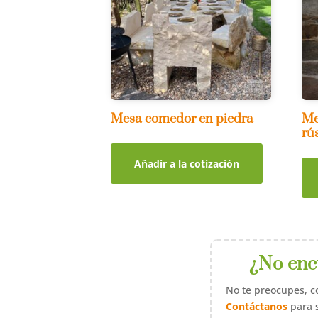
Mesa comedor en piedra
Me
rú
Añadir a la cotización
¿No enc
No te preocupes, c
Contáctanos
para s