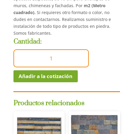
muros, chimeneas y fachadas. Por
m2 (Metro
cuadrado).
Si requieres otro formato o color, no
dudes en contactarnos. Realizamos suministro e
instalación de todo tipo de productos en piedra.
Somos fabricantes.
Cantidad:
Spaccato
|
10
cm
Añadir a la cotización
|
Punta
Perdida
cantidad
Productos relacionados