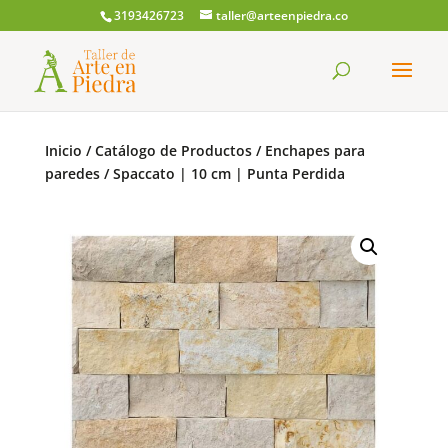
3193426723
taller@arteenpiedra.co
Búsqueda
de
productos
Inicio
/
Catálogo de Productos
/
Enchapes para
paredes
/
Spaccato | 10 cm | Punta Perdida