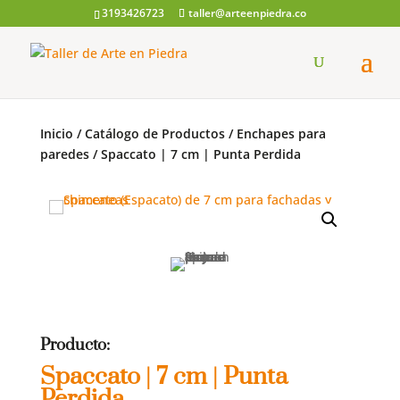
3193426723
taller@arteenpiedra.co
Búsqueda
de
productos
Inicio
/
Catálogo de Productos
/
Enchapes para
paredes
/
Spaccato | 7 cm | Punta Perdida
Producto:
Spaccato | 7 cm | Punta
Perdida