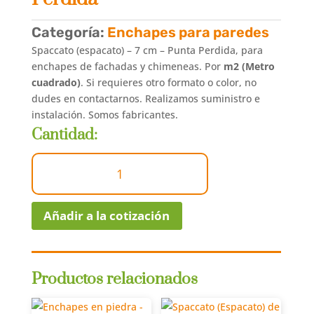
Categoría:
Enchapes para paredes
Spaccato (espacato) – 7 cm – Punta Perdida, para
enchapes de fachadas y chimeneas. Por
m2 (Metro
cuadrado)
. Si requieres otro formato o color, no
dudes en contactarnos. Realizamos suministro e
instalación. Somos fabricantes.
Cantidad:
Spaccato
|
7
cm
Añadir a la cotización
|
Punta
Perdida
cantidad
Productos relacionados